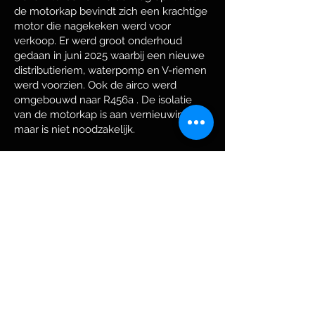
de motorkap bevindt zich een krachtige
motor die nagekeken werd voor
verkoop. Er werd groot onderhoud
gedaan in juni 2025 waarbij een nieuwe
distributieriem, waterpomp en V-riemen
werd voorzien. Ook de airco werd
omgebouwd naar R456a . De isolatie
van de motorkap is aan vernieuwing toe,
maar is niet noodzakelijk.
De carrosserie heeft een diepgroene
kleur die het best tot zijn recht komt in
het volle zonlicht. Naast een paar
schoonheidsfoutjes, is de carrosserie in
een heel goede staat. De donkere
sierelementen zijn typerend voor dit
model. Hier is echter 1 deurklink in
chroom en dus niet meer origineel. De
rest van de onderdelen zijn dit wel.
Zowel de carrosserie als de motor zijn